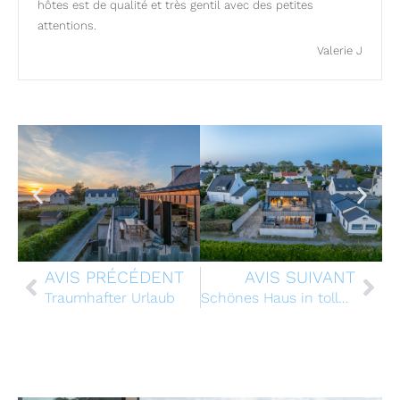
hôtes est de qualité et très gentil avec des petites
attentions.
Valerie J
AVIS PRÉCÉDENT
AVIS SUIVANT
Traumhafter Urlaub
Schönes Haus in toller Lage